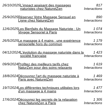
26/10/2025
L'impact apaisant des massages
817
naturistes chez NaturetZen
Interactions
25/9/2025
Réservez Votre Massage Sensuel en
890
Ligne chez NaturetZen
Interactions
12/6/2025
Les Bienfaits du Massage Naturiste : Un
1 074
Voyage Sensoriel à Paris
Interactions
26/5/2025
Le massage à 4 mains : une expérience
1 179
sensorielle hors du commun
Interactions
04/12/2024
L'évolution du massage naturiste dans la
1 423
société française
Interactions
09/9/2024
Profitez des meilleurs tarifs chez
1 619
NaturZen pour des soins relaxants
Interactions
18/8/2024
Découvrez l'art du massage naturiste à
1 469
Paris avec NaturetZen
Interactions
19/7/2024
Les différentes techniques utilisées lors
1 477
d'un massage à 4 mains
Interactions
17/6/2024
Découvrez les secrets de la relaxation
1 305
chez NaturetZen à Paris
Interactions